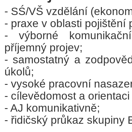
- SŚ/VŠ vzdělání (ekonom
- praxe v oblasti pojištěn
- výborné komunikační
příjemný projev;
- samostatný a zodpověd
úkolů;
- vysoké pracovní nasazen
- cílevědomost a orientaci
- AJ komunikativně;
- řidičský průkaz skupiny 