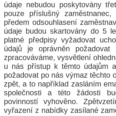
údaje nebudou poskytovány tře
pouze příslušný zaměstnanec, 
předem odsouhlasení zaměstnava
údaje budou skartovány do 5 let
platné předpisy vyžadovat ucho
údajů je oprávněn požadovat 
zpracováváme, vysvětlení ohledn
u nás přístup k těmto údajům a 
požadovat po nás výmaz těchto os
zpět, a to například zasláním em
společnosti a této žádosti b
povinností vyhověno. Zpětvzet
vyřazení z nabídky zasílané za