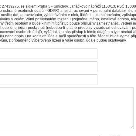
Č: 27439275, se sídlem Praha 5 - Smíchov, Janáčkovo nábřeží 1153/13, PSČ 15000 
ochraně osobních údajů - GDPR) a jejich uchování v personální databázi této 
na nosiče dat, upravováním, vyhledáváním v nich, tříděním, kombinováním, zpř
vávány v celém Vámi poskytnutém rozsahu (zejména jméno, emailová adresa, telef
ny třetím osobám a bude k nim mít přístup pouze příslušný zaměstnanec, vedení 
et ode dne jejich poskytnutí (nebudou-li platné předpisy vyžadovat uchovávání p
racování osobních údajů, vyžádat si u nás přístup k těmto údajům a tyto nechat 
mailu nebo dopisu na kontaktní údaje naší společnosti a této žádosti bude vyjma 
elům, z případného výběrového řízení a Vaše osobní údaje budou skartovány.