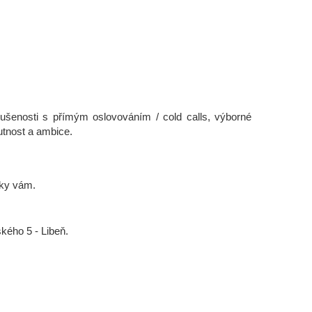
ušenosti s přímým oslovováním / cold calls, výborné
utnost a ambice.
íky vám.
kého 5 - Libeň.