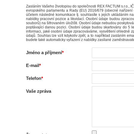
Zasláním Vašeho životopisu do společnosti REX FACTUM s.r.o., I
evropského parlamentu a Rady (EU) 2016/679 (obecné nařízení o 
účelem následné komunikace tj. souhlasíte s jejich ukládáním 
nabídky pracovní pozice a likvidací. Osobní údaje budou zpraco
souborů) na šifrovaném úložišti. Osobní údaje nebudou poskytová
poptávající danou pozici. Osobní údaje budou skartovány do 5 l
informaci, jaké osobní údaje zpracováváme, vysvětlení ohledně zp
údajů. Souhlas lze vzít kdykoliv zpět, a to například zasláním e
budete také automaticky vyřazení z nabídky zasílané zaměstnavat
Jméno a příjmení
E-mail
Telefon
Vaše zpráva