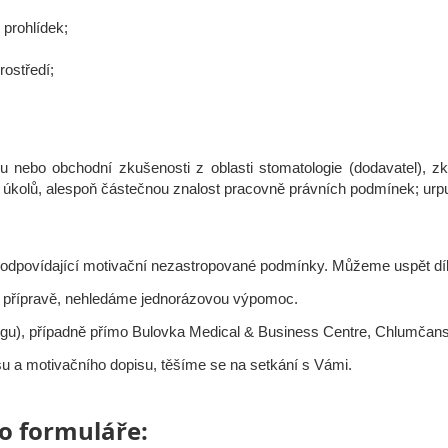
 prohlídek;
rostředí;
 nebo obchodní zkušenosti z oblasti stomatologie (dodavatel), zk
ch úkolů, alespoň částečnou znalost pracovně právních podmínek; urp
t a odpovídající motivační nezastropované podmínky. Můžeme uspět d
v přípravě, nehledáme jednorázovou výpomoc.
ngu), případně přímo Bulovka Medical & Business Centre, Chlumčans
su a motivačního dopisu, těšíme se na setkání s Vámi.
o formuláře: