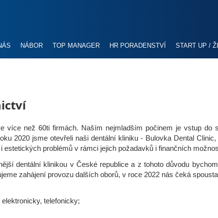
NÁS
NÁBOR
TOP MANAGER
HR PORADENSTVÍ
START UP / 
ictví
 ve více než 60ti firmách. Naším nejmladším počinem je vstup do s
 2020 jsme otevřeli naši dentální kliniku - Bulovka Dental Clinic, a
 i estetických problémů v rámci jejich požadavků i finančních možnos
ější dentální klinikou v České republice a z tohoto důvodu bychom ch
jeme zahájení provozu dalších oborů, v roce 2022 nás čeká spousta
elektronicky, telefonicky;