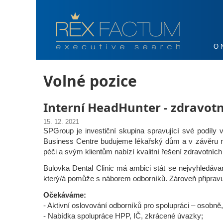
O 
Volné pozice
Interní HeadHunter - zdravotn
15. 12. 2021
SPGroup je investiční skupina spravující své podíly
Business Centre budujeme lékařský dům a v závěru roku
péči a svým klientům nabízí kvalitní řešení zdravotních
Bulovka Dental Clinic má ambici stát se nejvyhledávan
který/á pomůže s náborem odborníků. Zároveň připravu
Očekáváme:
- Aktivní oslovování odborníků pro spolupráci – osobně, 
- Nabídka spolupráce HPP, IČ, zkrácené úvazky;