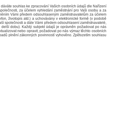
dáváte souhlas ke zpracování Vašich osobních údajů dle Nařízení
společnosti, za účelem vyhledání zaměstnání pro Vaši osobu a za
ístupněním Vámi předem odsouhlaseným zaměstnavatelům za účelem
on, životopis atd.) a uchovávány v elektronické formě (v podobě
naší společnosti a dále Vámi předem odsouhlasení zaměstnavatelé,
o delší dobu). Každý subjekt údajů je oprávněn požadovat po nás
aktualizovat nebo opravit, požadovat po nás výmaz těchto osobních
případů plnění zákonných povinností vyhověno. Zpětvzetím souhlasu