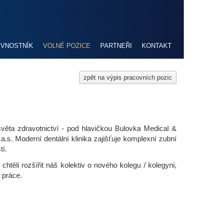
ŽIVNOSTNÍK
VOLNÉ POZICE
PARTNEŘI
KONTAKT
zpět na výpis pracovních pozic
věta zdravotnictví - pod hlavičkou Bulovka Medical &
.s. Moderní dentální klinika zajišťuje komplexní zubní
tí.
těli rozšířit náš kolektiv o nového kolegu / kolegyni,
 práce.