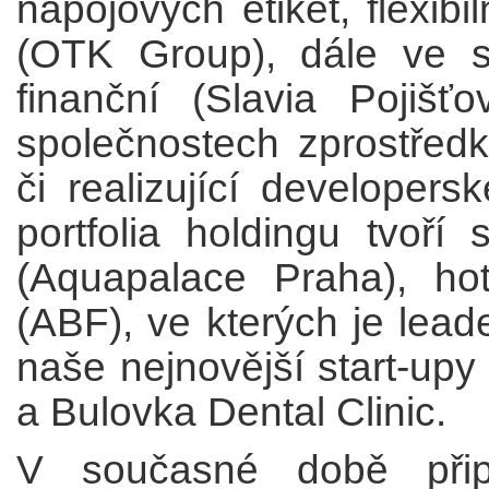
nápojových etiket, flexib
(OTK Group), dále ve 
finanční (Slavia Pojišť
společnostech zprostředk
či realizující developers
portfolia holdingu tvoří
(Aquapalace Praha), hot
(ABF), ve kterých je lead
naše nejnovější start-upy
a Bulovka Dental Clinic.
V současné době připr