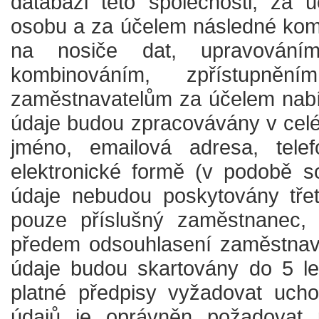
databázi této společnosti, za 
osobu a za účelem následné komun
na nosiče dat, upravováním
kombinováním, zpřístupně
zaměstnavatelům za účelem nabíd
údaje budou zpracovávány v cel
jméno, emailová adresa, tele
elektronické formě (v podobě s
údaje nebudou poskytovány tře
pouze příslušný zaměstnanec, 
předem odsouhlasení zaměstnava
údaje budou skartovány do 5 let
platné předpisy vyžadovat ucho
údajů je oprávněn požadovat 