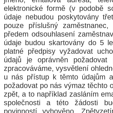
elektronické formě (v podobě s
údaje nebudou poskytovány tře
pouze příslušný zaměstnanec, 
předem odsouhlasení zaměstnava
údaje budou skartovány do 5 let
platné předpisy vyžadovat ucho
údajů je oprávněn požadovat 
zpracováváme, vysvětlení ohledn
u nás přístup k těmto údajům a 
požadovat po nás výmaz těchto os
zpět, a to například zasláním em
společnosti a této žádosti b
povinností vyhověno. Zpětvzet