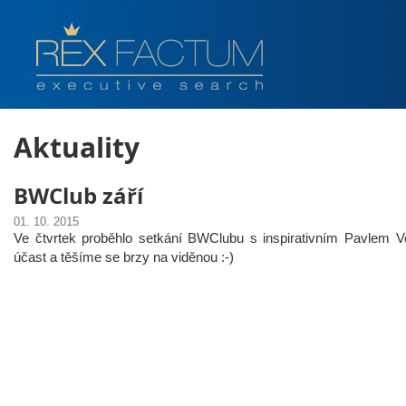
Aktuality
BWClub září
01. 10. 2015
Ve čtvrtek proběhlo setkání BWClubu s inspirativním Pavlem 
účast a těšíme se brzy na viděnou :-)